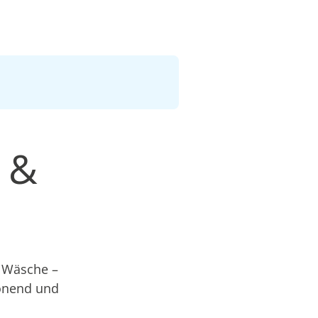
 &
e Wäsche –
honend und