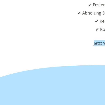
✔ Fester
✔ Abholung &
✔ Ke
✔ Ku
Jetzt