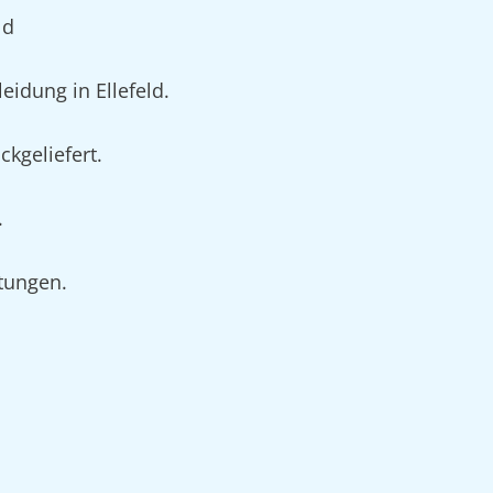
ld
idung in Ellefeld.
ckgeliefert.
.
rtungen.