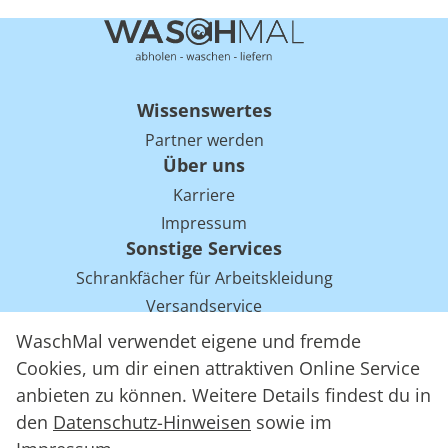
Wissenswertes
Partner werden
Über uns
Karriere
Impressum
Sonstige Services
Schrankfächer für Arbeitskleidung
Versandservice
Einsparpotentiale für Mietwäsche bei Arbeitskleidung
WaschMal verwendet eigene und fremde
Arbeitskleidung Tracking mit RFID
Cookies, um dir einen attraktiven Online Service
anbieten zu können. Weitere Details findest du in
den
Datenschutz-Hinweisen
sowie im
WaschMal GmbH 2016 – 2026