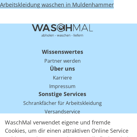
Arbeitskleidung waschen in Muldenhammer
Wissenswertes
Partner werden
Über uns
Karriere
Impressum
Sonstige Services
Schrankfächer für Arbeitskleidung
Versandservice
Einsparpotentiale für Mietwäsche bei Arbeitskleidung
WaschMal verwendet eigene und fremde
Arbeitskleidung Tracking mit RFID
Cookies, um dir einen attraktiven Online Service