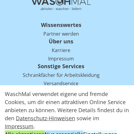
Wissenswertes
Partner werden
Über uns
Karriere
Impressum
Sonstige Services
Schrankfächer für Arbeitskleidung
Versandservice
Einsparpotentiale für Mietwäsche bei Arbeitskleidung
WaschMal verwendet eigene und fremde
Arbeitskleidung Tracking mit RFID
Cookies, um dir einen attraktiven Online Service
anbieten zu können. Weitere Details findest du in
den
Datenschutz-Hinweisen
sowie im
WaschMal GmbH 2016 – 2026
Impressum
.
Datenschutz