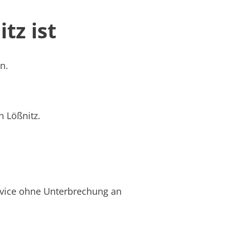
tz ist
n.
n Lößnitz.
rvice ohne Unterbrechung an