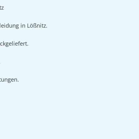
tz
idung in Lößnitz.
kgeliefert.
.
rtungen.