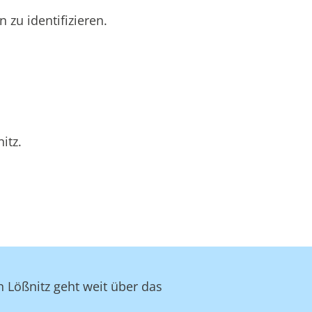
zu identifizieren.
itz.
n Lößnitz geht weit über das