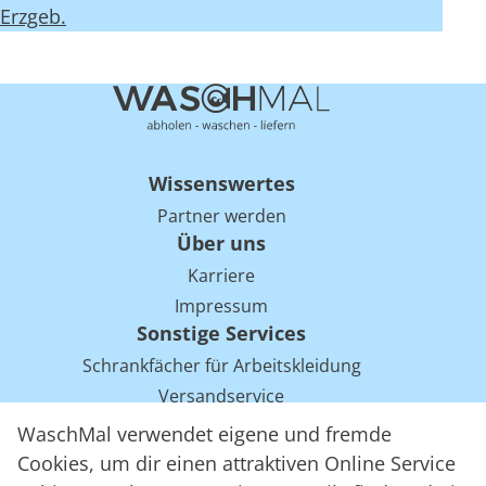
Erzgeb.
Wissenswertes
Partner werden
Über uns
Karriere
Impressum
Sonstige Services
Schrankfächer für Arbeitskleidung
Versandservice
Einsparpotentiale für Mietwäsche bei Arbeitskleidung
WaschMal verwendet eigene und fremde
Arbeitskleidung Tracking mit RFID
Cookies, um dir einen attraktiven Online Service