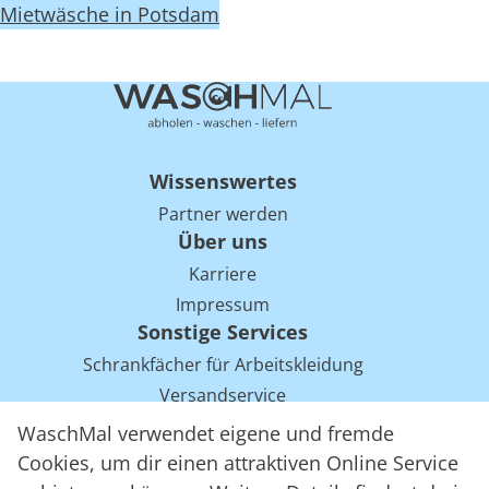
Mietwäsche in Potsdam
Wissenswertes
Partner werden
Über uns
Karriere
Impressum
Sonstige Services
Schrankfächer für Arbeitskleidung
Versandservice
Einsparpotentiale für Mietwäsche bei Arbeitskleidung
WaschMal verwendet eigene und fremde
Arbeitskleidung Tracking mit RFID
Cookies, um dir einen attraktiven Online Service