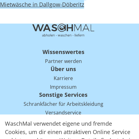
Mietwäsche in Dallgow-Döberitz
Wissenswertes
Partner werden
Über uns
Karriere
Impressum
Sonstige Services
Schrankfächer für Arbeitskleidung
Versandservice
Einsparpotentiale für Mietwäsche bei Arbeitskleidung
WaschMal verwendet eigene und fremde
Arbeitskleidung Tracking mit RFID
Cookies, um dir einen attraktiven Online Service