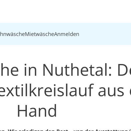
ohnwäsche
Mietwäsche
Anmelden
he in Nuthetal: D
xtilkreislauf aus 
Hand