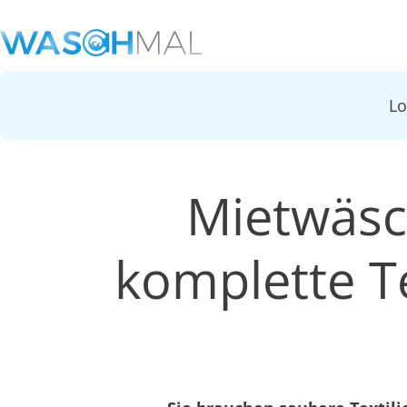
L
Mietwäsc
komplette Te