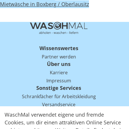
Mietwäsche in Boxberg / Oberlausitz
Wissenswertes
Partner werden
Über uns
Karriere
Impressum
Sonstige Services
Schrankfächer für Arbeitskleidung
Versandservice
Einsparpotentiale für Mietwäsche bei Arbeitskleidung
WaschMal verwendet eigene und fremde
Arbeitskleidung Tracking mit RFID
Cookies, um dir einen attraktiven Online Service