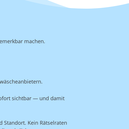
b bemerkbar machen.
twäscheanbietern.
ofort sichtbar — und damit
 Standort. Kein Rätselraten