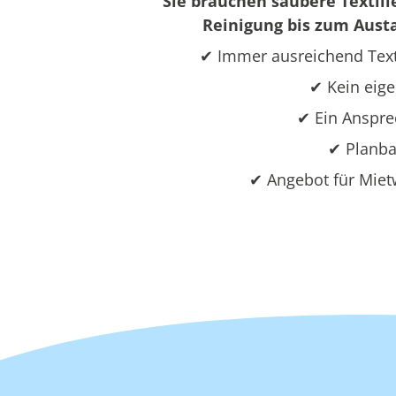
Sie brauchen saubere Textili
Reinigung bis zum Austa
✔ Immer ausreichend Text
✔ Kein eige
✔ Ein Ansprec
✔ Planba
✔ Angebot für Miet