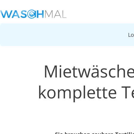
L
Mietwäsche
komplette Te