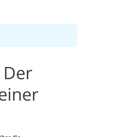
 Der
einer