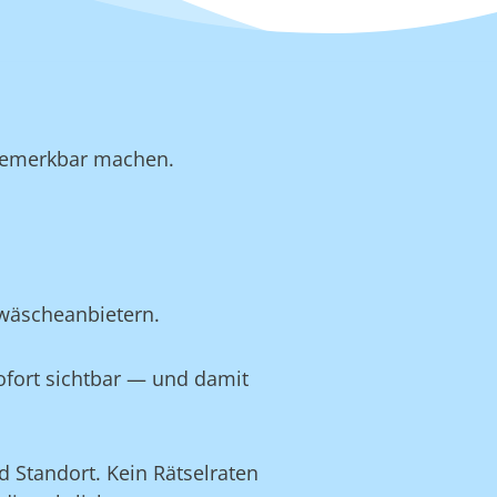
b bemerkbar machen.
twäscheanbietern.
ofort sichtbar — und damit
 Standort. Kein Rätselraten