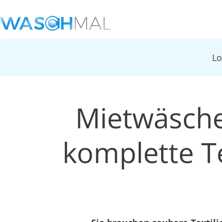
L
Mietwäsche
komplette Te