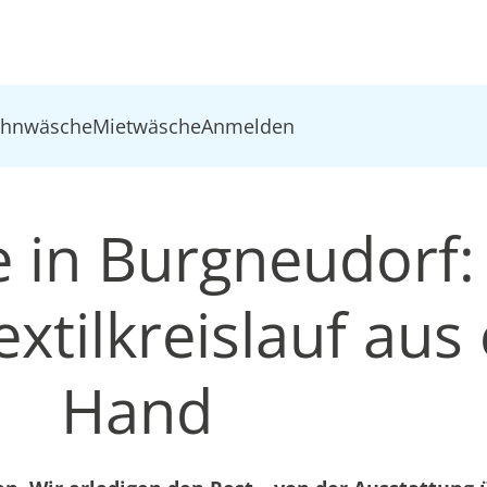
ohnwäsche
Mietwäsche
Anmelden
 in Burgneudorf:
xtilkreislauf aus 
Hand