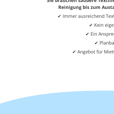
Sie brauchen saubere Textili
Reinigung bis zum Austa
✔ Immer ausreichend Text
✔ Kein eige
✔ Ein Ansprec
✔ Planba
✔ Angebot für Miet