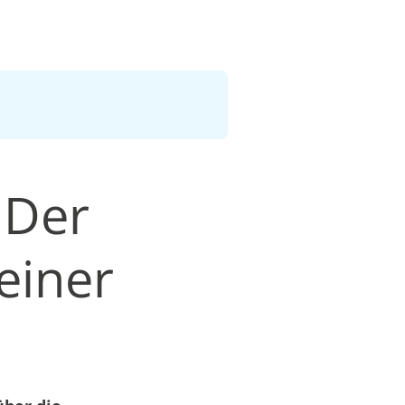
 Der
einer