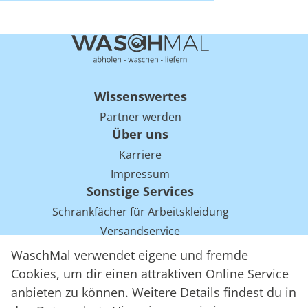
Wissenswertes
Partner werden
Über uns
Karriere
Impressum
Sonstige Services
Schrankfächer für Arbeitskleidung
Versandservice
Einsparpotentiale für Mietwäsche bei Arbeitskleidung
WaschMal verwendet eigene und fremde
Arbeitskleidung Tracking mit RFID
Cookies, um dir einen attraktiven Online Service
anbieten zu können. Weitere Details findest du in