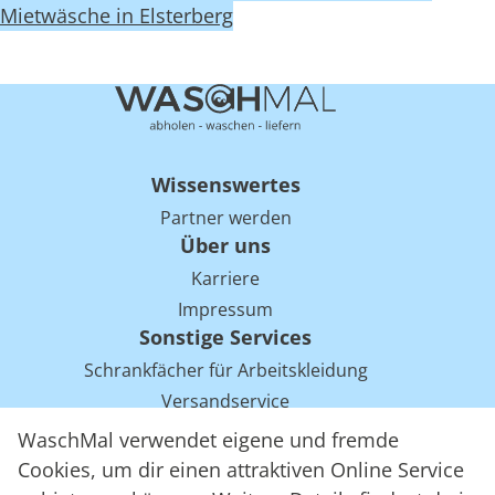
Mietwäsche in Elsterberg
Wissenswertes
Partner werden
Über uns
Karriere
Impressum
Sonstige Services
Schrankfächer für Arbeitskleidung
Versandservice
Einsparpotentiale für Mietwäsche bei Arbeitskleidung
WaschMal verwendet eigene und fremde
Arbeitskleidung Tracking mit RFID
Cookies, um dir einen attraktiven Online Service