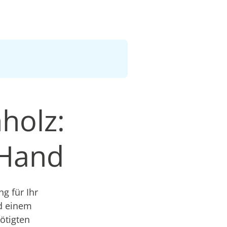
holz:
 Hand
g für Ihr
nd einem
nötigten