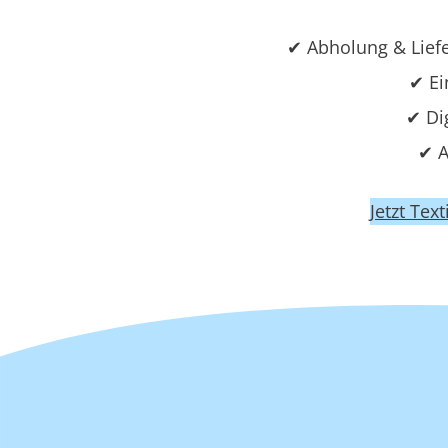
✔ Abholung & Lief
✔ Ei
✔ Di
✔ A
Jetzt Tex