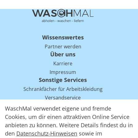
Wissenswertes
Partner werden
Über uns
Karriere
Impressum
Sonstige Services
Schrankfächer für Arbeitskleidung
Versandservice
Einsparpotentiale für Mietwäsche bei Arbeitskleidung
WaschMal verwendet eigene und fremde
Arbeitskleidung Tracking mit RFID
Cookies, um dir einen attraktiven Online Service
anbieten zu können. Weitere Details findest du in
den
Datenschutz-Hinweisen
sowie im
WaschMal GmbH 2016 – 2026