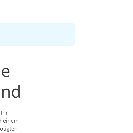
le
and
Ihr
nd einem
nötigten