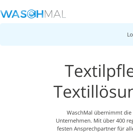
L
Textilpfl
Textillös
WaschMal übernimmt die k
Unternehmen. Mit über 400 re
festen Ansprechpartner für all