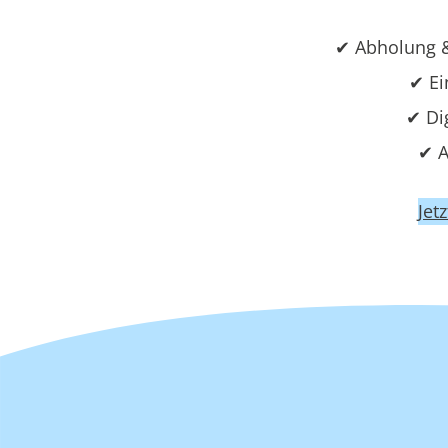
✔ Abholung &
✔ Ei
✔ Di
✔ A
Jet