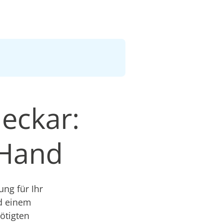
eckar:
 Hand
ng für Ihr
nd einem
nötigten