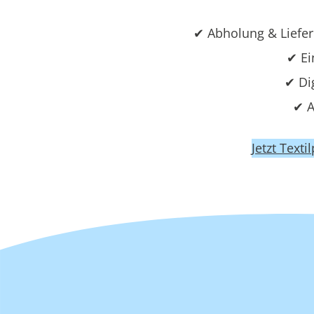
✔ Abholung & Liefe
✔ Ei
✔ Di
✔ A
Jetzt Text