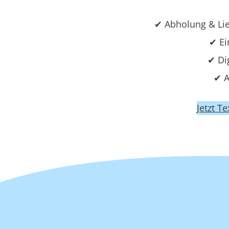
✔ Abholung & Li
✔ Ei
✔ Di
✔ A
Jetzt T