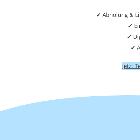
✔ Abholung & Li
✔ Ei
✔ Di
✔ A
Jetzt 