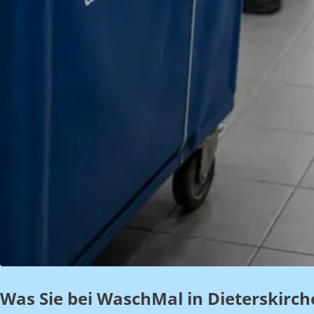
Was Sie bei WaschMal in Dieterskirc