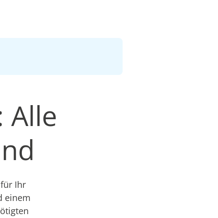
 Alle
and
ür Ihr
nd einem
nötigten