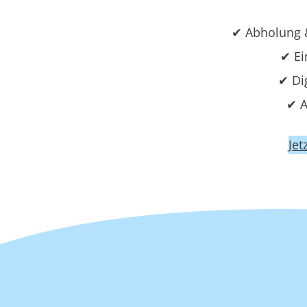
✔ Abholung &
✔ Ei
✔ Di
✔ A
Jet