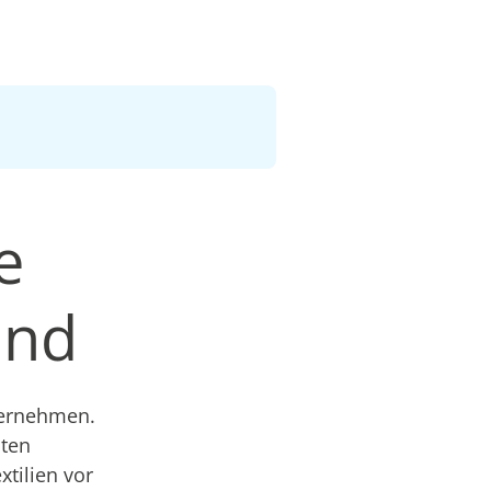
e
and
ternehmen.
sten
xtilien vor