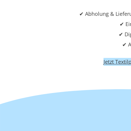
✔ Abholung & Liefer
✔ Ei
✔ Di
✔ A
Jetzt Texti