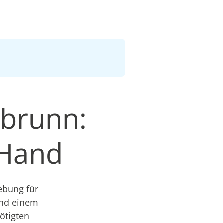
hbrunn:
 Hand
ebung für
und einem
nötigten