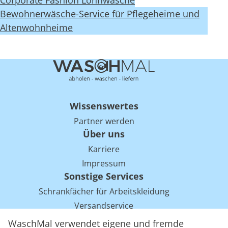
Corporate Fashion Lohnwäsche
Bewohnerwäsche-Service für Pflegeheime und
Altenwohnheime
Wissenswertes
Partner werden
Über uns
Karriere
Impressum
Sonstige Services
Schrankfächer für Arbeitskleidung
Versandservice
Einsparpotentiale für Mietwäsche bei Arbeitskleidung
WaschMal verwendet eigene und fremde