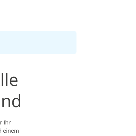
lle
and
 Ihr
nd einem