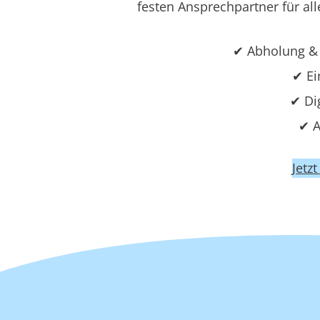
festen Ansprechpartner für all
✔ Abholung & 
✔ Ei
✔ Di
✔ A
Jetz