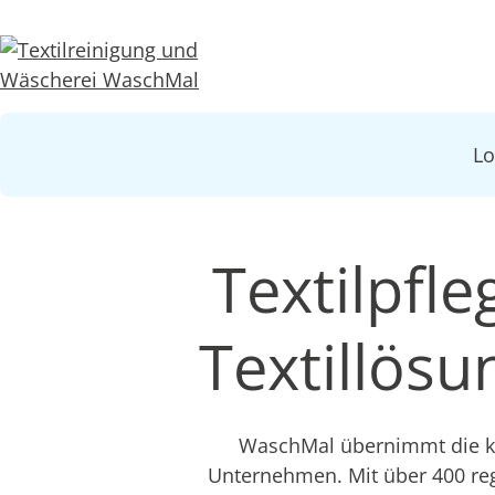
L
Textilpfle
Textillös
WaschMal übernimmt die ko
Unternehmen. Mit über 400 re