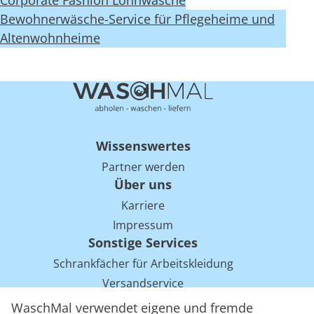
Corporate Fashion Lohnwäsche
Bewohnerwäsche-Service für Pflegeheime und
Altenwohnheime
Wissenswertes
Partner werden
Über uns
Karriere
Impressum
Sonstige Services
Schrankfächer für Arbeitskleidung
Versandservice
Einsparpotentiale für Mietwäsche bei Arbeitskleidung
WaschMal verwendet eigene und fremde