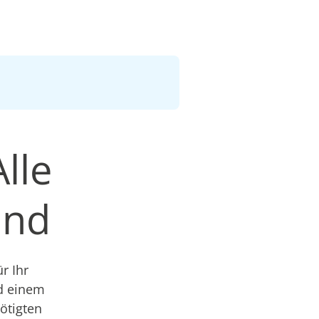
Alle
and
r Ihr
nd einem
nötigten