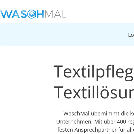
L
Textilpfleg
Textillös
WaschMal übernimmt die kom
Unternehmen. Mit über 400 re
festen Ansprechpartner für all