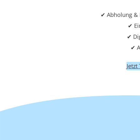
✔ Abholung & 
✔ Ei
✔ Di
✔ A
Jetzt