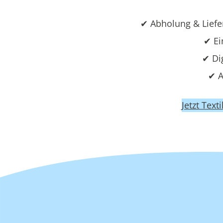
✔ Abholung & Liefe
✔ Ei
✔ Di
✔ A
Jetzt Text