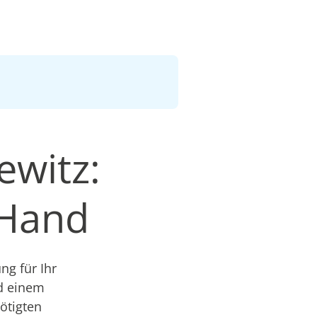
ewitz:
 Hand
g für Ihr
nd einem
nötigten