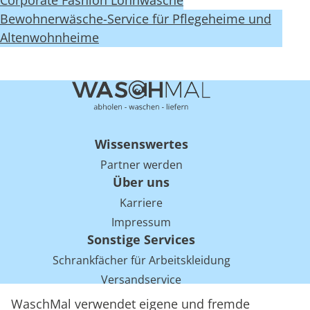
Corporate Fashion Lohnwäsche
Bewohnerwäsche-Service für Pflegeheime und
Altenwohnheime
Wissenswertes
Partner werden
Über uns
Karriere
Impressum
Sonstige Services
Schrankfächer für Arbeitskleidung
Versandservice
Einsparpotentiale für Mietwäsche bei Arbeitskleidung
WaschMal verwendet eigene und fremde