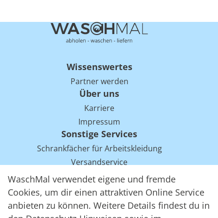
Wissenswertes
Partner werden
Über uns
Karriere
Impressum
Sonstige Services
Schrankfächer für Arbeitskleidung
Versandservice
Einsparpotentiale für Mietwäsche bei Arbeitskleidung
WaschMal verwendet eigene und fremde
Arbeitskleidung Tracking mit RFID
Cookies, um dir einen attraktiven Online Service
anbieten zu können. Weitere Details findest du in