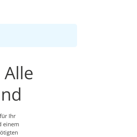
 Alle
and
ür Ihr
nd einem
nötigten