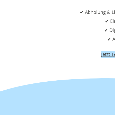
✔ Abholung & L
✔ Ei
✔ Di
✔ A
Jetzt 