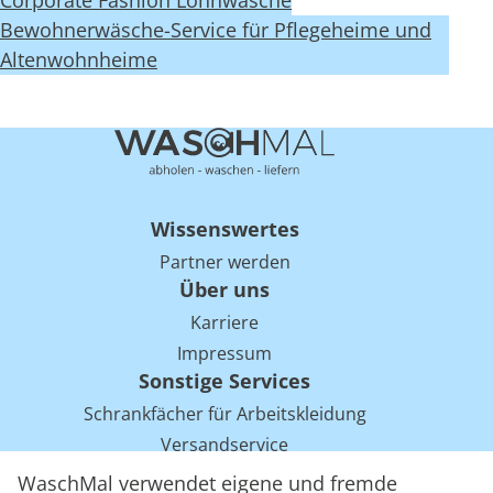
Corporate Fashion Lohnwäsche
Bewohnerwäsche-Service für Pflegeheime und
Altenwohnheime
Wissenswertes
Partner werden
Über uns
Karriere
Impressum
Sonstige Services
Schrankfächer für Arbeitskleidung
Versandservice
Einsparpotentiale für Mietwäsche bei Arbeitskleidung
WaschMal verwendet eigene und fremde