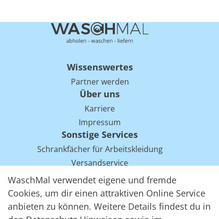
Wissenswertes
Partner werden
Über uns
Karriere
Impressum
Sonstige Services
Schrankfächer für Arbeitskleidung
Versandservice
Einsparpotentiale für Mietwäsche bei Arbeitskleidung
WaschMal verwendet eigene und fremde
Arbeitskleidung Tracking mit RFID
Cookies, um dir einen attraktiven Online Service
anbieten zu können. Weitere Details findest du in