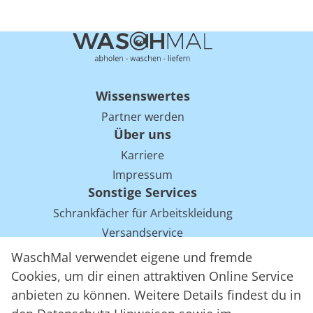
Wissenswertes
Partner werden
Über uns
Karriere
Impressum
Sonstige Services
Schrankfächer für Arbeitskleidung
Versandservice
Einsparpotentiale für Mietwäsche bei Arbeitskleidung
WaschMal verwendet eigene und fremde
Arbeitskleidung Tracking mit RFID
Cookies, um dir einen attraktiven Online Service
anbieten zu können. Weitere Details findest du in