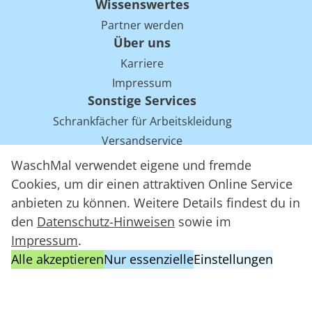
Wissenswertes
Partner werden
Über uns
Karriere
Impressum
Sonstige Services
Schrankfächer für Arbeitskleidung
Versandservice
Einsparpotentiale für Mietwäsche bei Arbeitskleidung
WaschMal verwendet eigene und fremde
Arbeitskleidung Tracking mit RFID
Cookies, um dir einen attraktiven Online Service
anbieten zu können. Weitere Details findest du in
den
Datenschutz-Hinweisen
sowie im
WaschMal GmbH 2016 – 2026
Impressum
.
Datenschutz
Alle akzeptieren
Nur essenzielle
Einstellungen
Allgemeine Geschäftsbedingungen