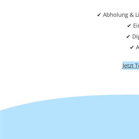
✔ Abholung & L
✔ Ei
✔ Di
✔ A
Jetzt 