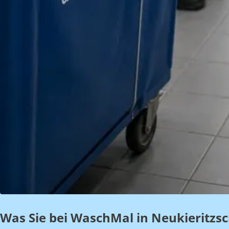
Was Sie bei WaschMal in Neukieritzs