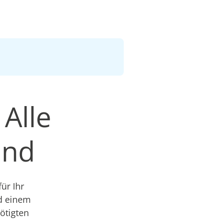
 Alle
and
ür Ihr
nd einem
nötigten