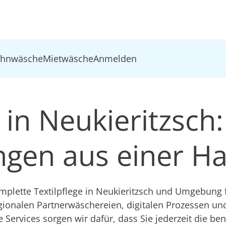
ohnwäsche
Mietwäsche
Anmelden
 in Neukieritzsch:
ungen aus einer H
lette Textilpflege in Neukieritzsch und Umgebung f
gionalen Partnerwäschereien, digitalen Prozessen u
e Services sorgen wir dafür, dass Sie jederzeit die be