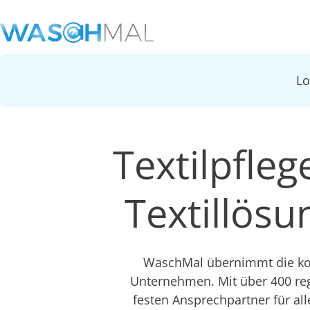
L
Textilpfleg
Textillös
WaschMal übernimmt die kom
Unternehmen. Mit über 400 re
festen Ansprechpartner für all