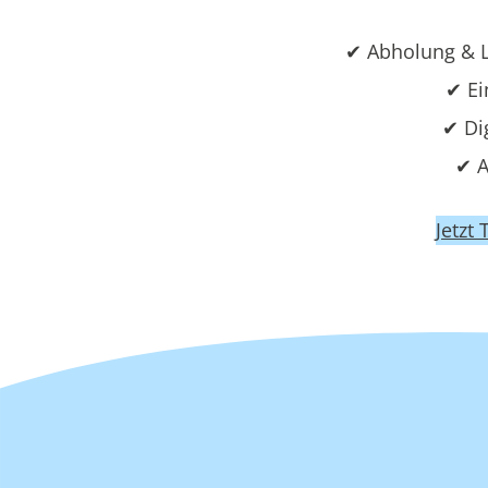
✔ Abholung & L
✔ Ei
✔ Di
✔ A
Jetzt