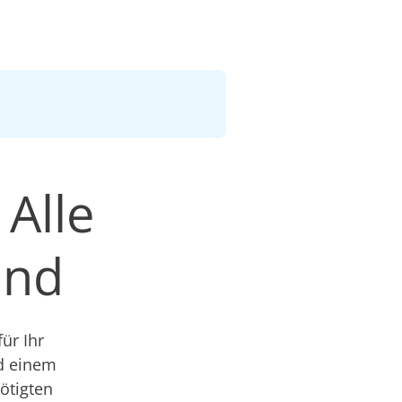
 Alle
and
ür Ihr
nd einem
nötigten