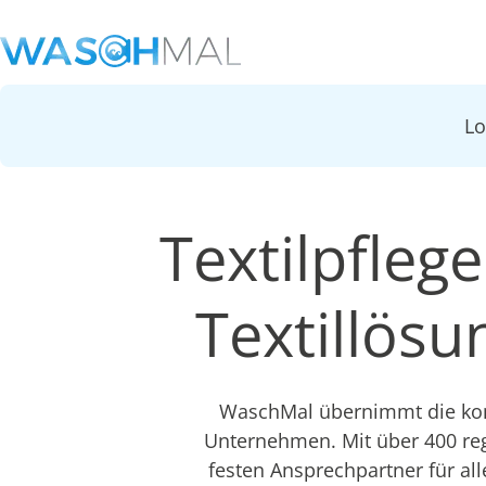
L
Textilpfleg
Textillös
WaschMal übernimmt die kom
Unternehmen. Mit über 400 re
festen Ansprechpartner für all