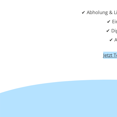
✔ Abholung & L
✔ Ei
✔ Di
✔ A
Jetzt 