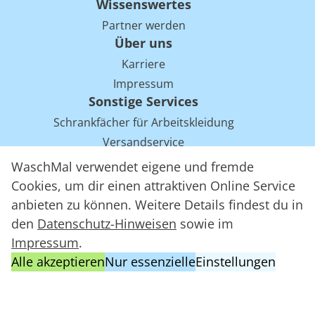
Wissenswertes
Partner werden
Über uns
Karriere
Impressum
Sonstige Services
Schrankfächer für Arbeitskleidung
Versandservice
Einsparpotentiale für Mietwäsche bei Arbeitskleidung
WaschMal verwendet eigene und fremde
Arbeitskleidung Tracking mit RFID
Cookies, um dir einen attraktiven Online Service
anbieten zu können. Weitere Details findest du in
den
Datenschutz-Hinweisen
sowie im
WaschMal GmbH 2016 – 2026
Impressum
.
Datenschutz
Alle akzeptieren
Nur essenzielle
Einstellungen
Allgemeine Geschäftsbedingungen