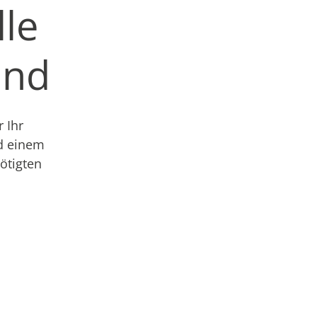
lle
and
 Ihr
nd einem
nötigten