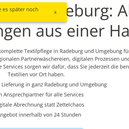
ege in Radeburg: A
e es später noch
X
ungen aus einer H
mplette Textilpflege in Radeburg und Umgebung für
gionalen Partnerwäschereien, digitalen Prozessen u
e Services sorgen wir dafür, dass Sie jederzeit die be
Textilien vor Ort haben.
 Lieferung in ganz Radeburg und Umgebung
n Ansprechpartner für alle Services
gitale Abrechnung statt Zettelchaos
ngebot innerhalb von 24 Stunden