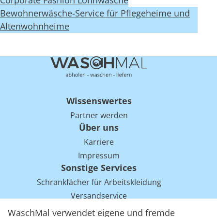
Corporate Fashion Lohnwäsche
Bewohnerwäsche-Service für Pflegeheime und
Altenwohnheime
Wissenswertes
Partner werden
Über uns
Karriere
Impressum
Sonstige Services
Schrankfächer für Arbeitskleidung
Versandservice
Einsparpotentiale für Mietwäsche bei Arbeitskleidung
WaschMal verwendet eigene und fremde