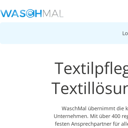
L
Textilpfle
Textillös
WaschMal übernimmt die ko
Unternehmen. Mit über 400 re
festen Ansprechpartner für all