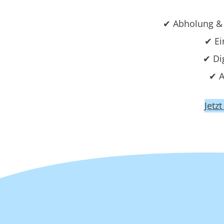
✔ Abholung & 
✔ Ei
✔ Di
✔ A
Jetz