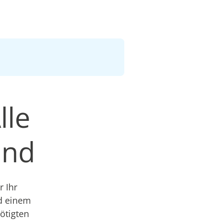
lle
and
 Ihr
nd einem
nötigten