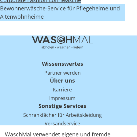
Corporate Fashion Lohnwäsche
Bewohnerwäsche-Service für Pflegeheime und
Altenwohnheime
Wissenswertes
Partner werden
Über uns
Karriere
Impressum
Sonstige Services
Schrankfächer für Arbeitskleidung
Versandservice
Einsparpotentiale für Mietwäsche bei Arbeitskleidung
WaschMal verwendet eigene und fremde