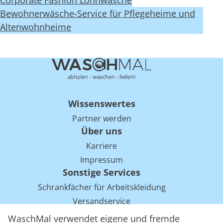
Corporate Fashion Lohnwäsche
Bewohnerwäsche-Service für Pflegeheime und
Altenwohnheime
Wissenswertes
Partner werden
Über uns
Karriere
Impressum
Sonstige Services
Schrankfächer für Arbeitskleidung
Versandservice
Einsparpotentiale für Mietwäsche bei Arbeitskleidung
WaschMal verwendet eigene und fremde