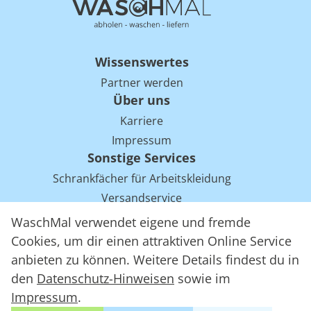
Wissenswertes
Partner werden
Über uns
Karriere
Impressum
Sonstige Services
Schrankfächer für Arbeitskleidung
Versandservice
Einsparpotentiale für Mietwäsche bei Arbeitskleidung
WaschMal verwendet eigene und fremde
Arbeitskleidung Tracking mit RFID
Cookies, um dir einen attraktiven Online Service
anbieten zu können. Weitere Details findest du in
den
Datenschutz-Hinweisen
sowie im
WaschMal GmbH 2016 – 2026
Impressum
.
Datenschutz