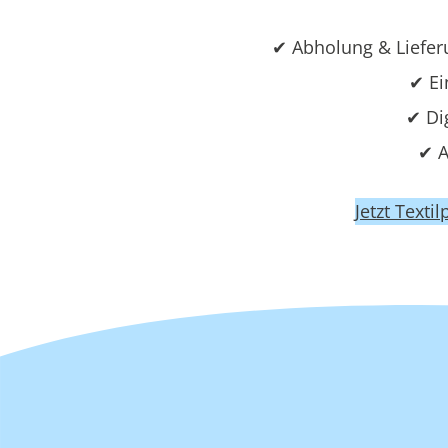
✔ Abholung & Liefer
✔ Ei
✔ Di
✔ A
Jetzt Texti