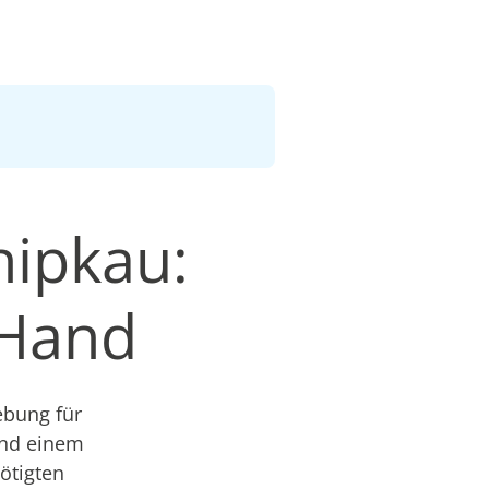
hipkau:
 Hand
ebung für
und einem
nötigten