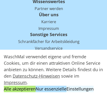
Wissenswertes
Partner werden
Über uns
Karriere
Impressum
Sonstige Services
Schrankfächer für Arbeitskleidung
Versandservice
Einsparpotentiale für Mietwäsche bei Arbeitskleidung
WaschMal verwendet eigene und fremde
Arbeitskleidung Tracking mit RFID
Cookies, um dir einen attraktiven Online Service
anbieten zu können. Weitere Details findest du in
den
Datenschutz-Hinweisen
sowie im
WaschMal GmbH 2016 – 2026
Impressum
.
Datenschutz
Alle akzeptieren
Nur essenzielle
Einstellungen
Allgemeine Geschäftsbedingungen