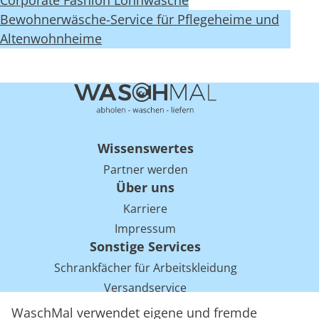
Corporate Fashion Lohnwäsche
Bewohnerwäsche-Service für Pflegeheime und
Altenwohnheime
Wissenswertes
Partner werden
Über uns
Karriere
Impressum
Sonstige Services
Schrankfächer für Arbeitskleidung
Versandservice
Einsparpotentiale für Mietwäsche bei Arbeitskleidung
WaschMal verwendet eigene und fremde