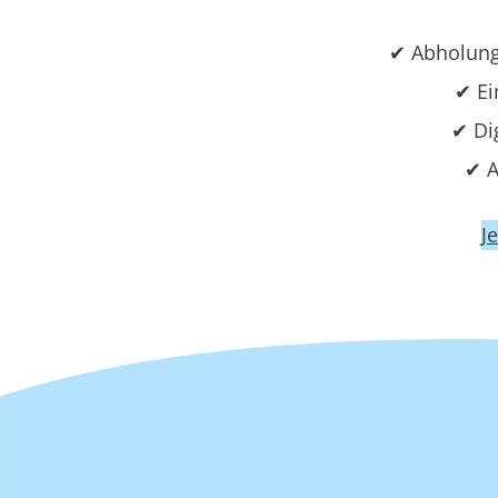
✔ Abholung
✔ Ei
✔ Di
✔ A
J