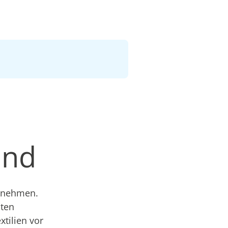
and
ernehmen.
sten
xtilien vor