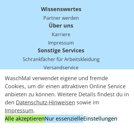
Wissenswertes
Partner werden
Über uns
Karriere
Impressum
Sonstige Services
Schrankfächer für Arbeitskleidung
Versandservice
Einsparpotentiale für Mietwäsche bei Arbeitskleidung
WaschMal verwendet eigene und fremde
Arbeitskleidung Tracking mit RFID
Cookies, um dir einen attraktiven Online Service
anbieten zu können. Weitere Details findest du in
den
Datenschutz-Hinweisen
sowie im
WaschMal GmbH 2016 – 2026
Impressum
.
Datenschutz
Alle akzeptieren
Nur essenzielle
Einstellungen
Allgemeine Geschäftsbedingungen